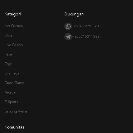
Kategori
Dukungan
Hot Games
+6287727513613
Slots
+855715011888
Live Casino
Race
Togel
Olahraga
Crash Game
Arcade
E-Sports
Sabung Ayam
Komunitas