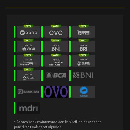
* Selama bank maintenance dan bank offline deposit dan
penarikan tidak dapat diproses