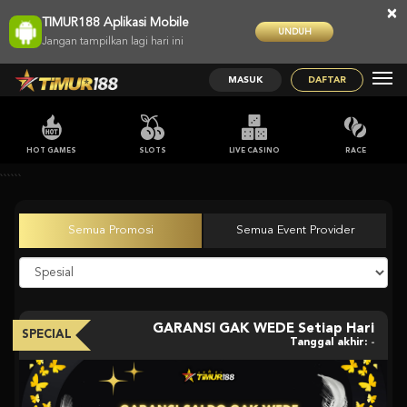
×
TIMUR188 Aplikasi Mobile
UNDUH
Jangan tampilkan lagi hari ini
MASUK
DAFTAR
HOT GAMES
SLOTS
LIVE CASINO
RACE
```
```
Semua Promosi
Semua Event Provider
GARANSI GAK WEDE Setiap Hari
SPECIAL
Tanggal akhir:
-