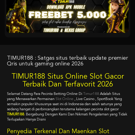
TIMUR188 : Satgas situs terbaik update premier
Qris untuk gaming online 2026
TIMUR188 Situs Online Slot Gacor
Terbaik Dan Terfavorit 2026
Selamat Datang Para Pecinta Betting Online Di
Timur188
Adalah Situs
yang Menawarkan Permainan
Slot Online
, Live Casino , SportBook Yang
semakin populer khususnya saat ini di Indonesia dan salah satunya yang
sedang hangat di perbincangkan terutama kalangan pecinta slot gacor
TIMUR188
. Bergabung Dengan Kami Dan Nikmati Pengalaman yang Tidak
Terlupakan Hanya Disini
Penyedia Terkenal Dan Maenkan Slot