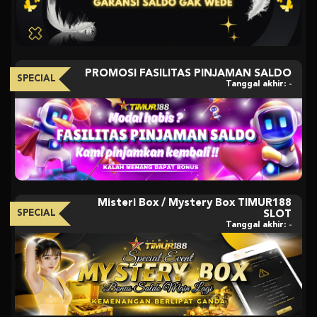
PROMOSI FASILITAS PINJAMAN SALDO
SPECIAL
Tanggal akhir:
-
Misteri Box / Mystery Box TIMUR188
SPECIAL
SLOT
Tanggal akhir:
-