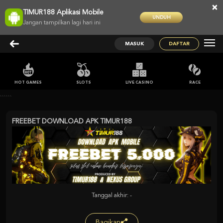
×
TIMUR188 Aplikasi Mobile
UNDUH
Jangan tampilkan lagi hari ini
MASUK
DAFTAR
HOT GAMES
SLOTS
LIVE CASINO
RACE
```
```
FREEBET DOWNLOAD APK TIMUR188
Tanggal akhir: -
Bagikan