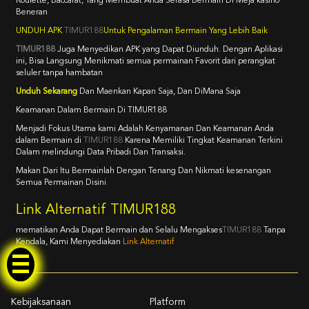
Roulette, Baccarat, Yang Membuat Anda Serasa Bermain Di Meja kasino
Beneran
UNDUH APK
TIMUR188
Untuk Pengalaman Bermain Yang Lebih Baik
TIMUR188
Juga Menyedikan APK yang Dapat Diunduh. Dengan Aplikasi
ini, Bisa Langsung Menikmati semua permainan Favorit dari perangkat
seluler tanpa hambatan
Unduh Sekarang
Dan Maenkan Kapan Saja, Dan DiMana Saja
Keamanan Dalam Bermain Di TIMUR188
Menjadi Fokus Utama kami Adalah Kenyamanan Dan Keamanan Anda
dalam Bermain di
TIMUR188
Karena Memiliki Tingkat Keamanan Terkini
Dalam melindungi Data Pribadi Dan Transaksi.
Makan Dari Itu Bermainlah Dengan Tenang Dan Nikmati kesenangan
Semua Permainan Disini
Link Alternatif TIMUR188
Tap Me!
mematikan Anda Dapat Bermain dan Selalu Mengakses
TIMUR188
Tanpa
Kendala, Kami Menyediakan
Link Alternatif
Kebijaksanaan
Platform