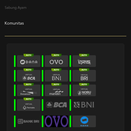
Sabung Ayam
Komunitas