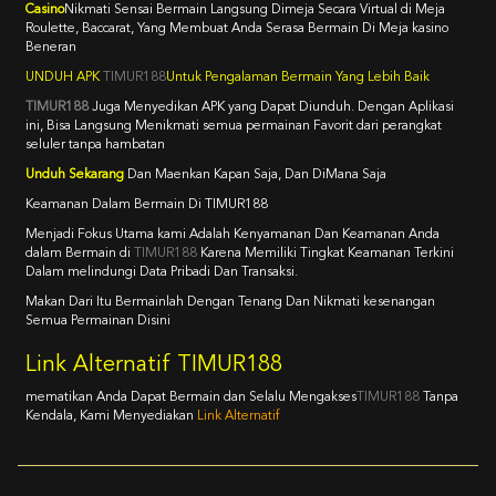
Casino
Nikmati Sensai Bermain Langsung Dimeja Secara Virtual di Meja
Roulette, Baccarat, Yang Membuat Anda Serasa Bermain Di Meja kasino
Beneran
UNDUH APK
TIMUR188
Untuk Pengalaman Bermain Yang Lebih Baik
TIMUR188
Juga Menyedikan APK yang Dapat Diunduh. Dengan Aplikasi
ini, Bisa Langsung Menikmati semua permainan Favorit dari perangkat
seluler tanpa hambatan
Unduh Sekarang
Dan Maenkan Kapan Saja, Dan DiMana Saja
Keamanan Dalam Bermain Di TIMUR188
Menjadi Fokus Utama kami Adalah Kenyamanan Dan Keamanan Anda
dalam Bermain di
TIMUR188
Karena Memiliki Tingkat Keamanan Terkini
Dalam melindungi Data Pribadi Dan Transaksi.
Makan Dari Itu Bermainlah Dengan Tenang Dan Nikmati kesenangan
Semua Permainan Disini
Link Alternatif TIMUR188
mematikan Anda Dapat Bermain dan Selalu Mengakses
TIMUR188
Tanpa
Kendala, Kami Menyediakan
Link Alternatif