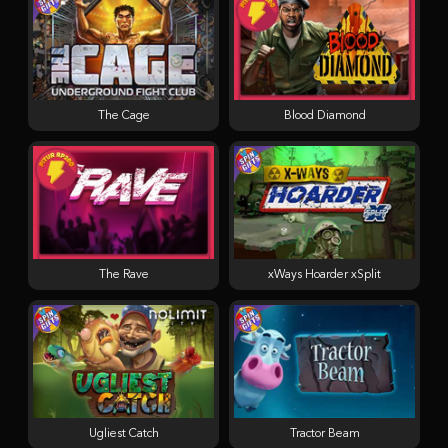
The Cage
Blood Diamond
The Rave
xWays Hoarder xSplit
Ugliest Catch
Tractor Beam