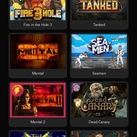
Fire in the Hole 3
Tanked
Mental
Seamen
Mental 2
Dead Canary