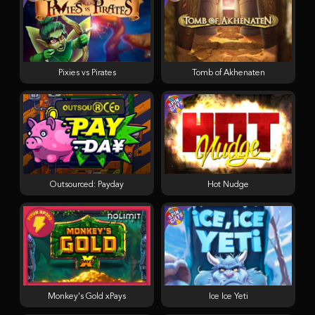
Pixies vs Pirates
Tomb of Akhenaten
Outsourced: Payday
Hot Nudge
Monkey's Gold xPays
Ice Ice Yeti