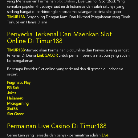
yang Menawarkan Permainan
Slot Online
, Live Casino , SportBook Yang
semakin populer khususnya saat ini di Indonesia dan salah satunya yang
sedang hangat di perbincangkan terutama kalangan pecinta slot gacor
TIMUR188
. Bergabung Dengan Kami Dan Nikmati Pengalaman yang Tidak
Terlupakan Hanya Disini
Penyedia Terkenal Dan Maenkan Slot
Online Di Timur188
TIMUR188
Menyediakan Permainan Slot Online dari Penyedia yang sangat
terkenal Di Dunia
Link GACOR
untuk pemain pemula maupun yang sudah
berpengalaman.
Beberapa Provider Slot online yang terkenal dan di gemari di Indonesia
seperti:
Pragmatic Play
PG Soft
Joker
Habanero
Microgaming
Slot88
Slot Gacor
Permainan Live Casino Di Timur188
Game Lain yang Tersedia dan banyak peminatnya adalah
Live