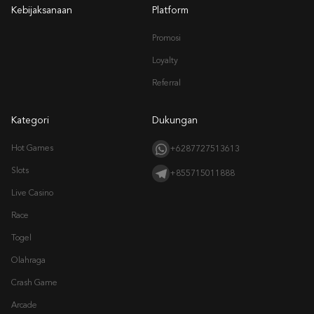
Kebijaksanaan
Platform
Promosi
Loyalty
Referral
Kategori
Dukungan
Hot Games
+6287727513613
Slots
+855715011888
Live Casino
Race
Togel
Olahraga
Crash Game
Arcade