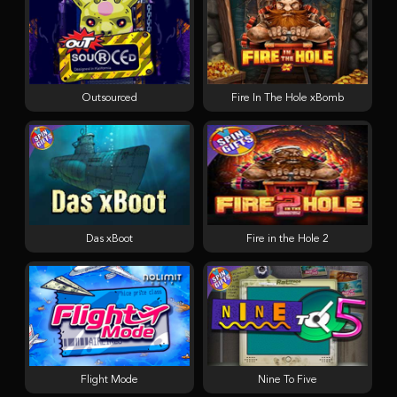
Outsourced
Fire In The Hole xBomb
Das xBoot
Fire in the Hole 2
Flight Mode
Nine To Five