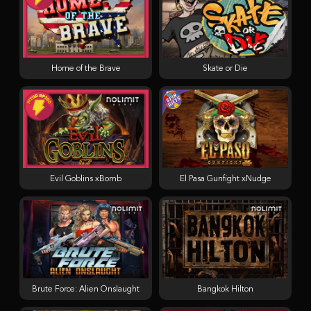
Home of the Brave
Skate or Die
Evil Goblins xBomb
El Pasa Gunfight xNudge
Brute Force: Alien Onslaught
Bangkok Hilton