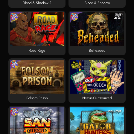
Blood & Shadow 2
Blood & Shadow
Road Rage
Beheaded
Folsom Prison
Nexus Outsourced