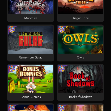
Munchies
Dragon Tribe
Remember Gulag
Owls
Bonus Bunnies
Book Of Shadows