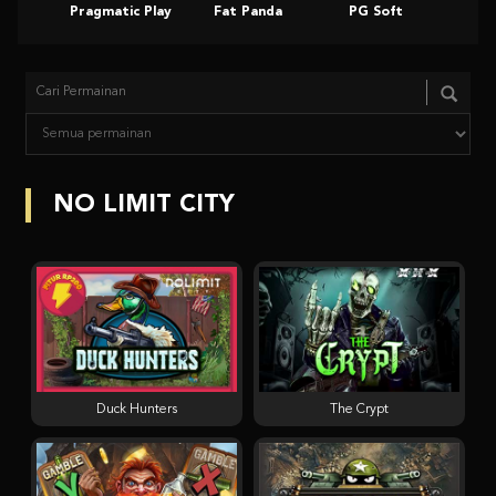
Pragmatic Play
Fat Panda
PG Soft
Slot
NO LIMIT CITY
Duck Hunters
The Crypt