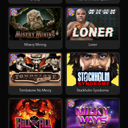
Misery Mining
Loner
Tombstone No Mercy
Stockholm Syndrome