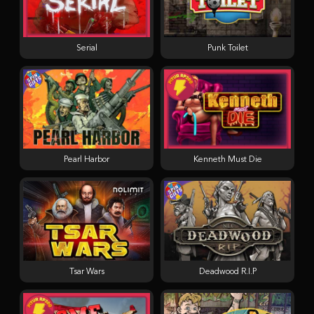
Serial
Punk Toilet
Pearl Harbor
Kenneth Must Die
Tsar Wars
Deadwood R.I.P