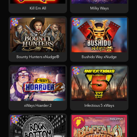
Kill Em All
Milky Ways
Bounty Hunters xNudge®
Bushido Way xNudge
xWays Hoarder 2
Infectious 5 xWays