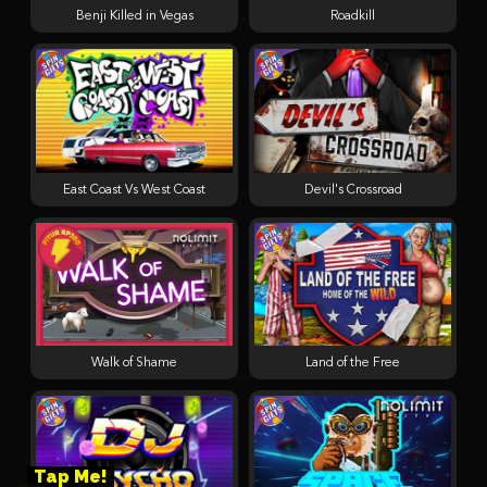
Benji Killed in Vegas
Roadkill
East Coast Vs West Coast
Devil's Crossroad
Walk of Shame
Land of the Free
Tap Me!