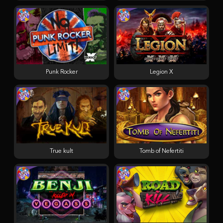
Punk Rocker
Legion X
True kult
Tomb of Nefertiti