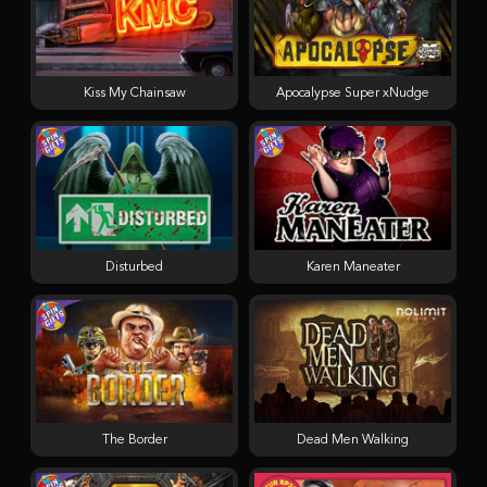
Kiss My Chainsaw
Apocalypse Super xNudge
Disturbed
Karen Maneater
The Border
Dead Men Walking