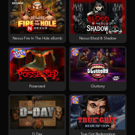
Nexus Fire In The Hole xBomb
Nexus Blood & Shadow
Possessed
Gluttony
D Day
True Grit Redemption