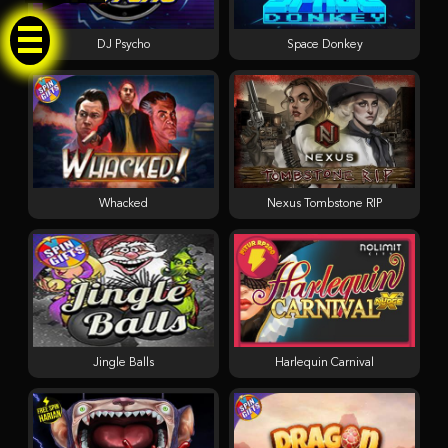
DJ Psycho
Space Donkey
Whacked
Nexus Tombstone RIP
Jingle Balls
Harlequin Carnival