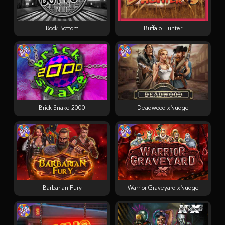
Rock Bottom
Buffalo Hunter
Brick Snake 2000
Deadwood xNudge
Barbarian Fury
Warrior Graveyard xNudge