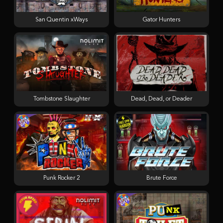
San Quentin xWays
Gator Hunters
Tombstone Slaughter
Dead, Dead, or Deader
Punk Rocker 2
Brute Force