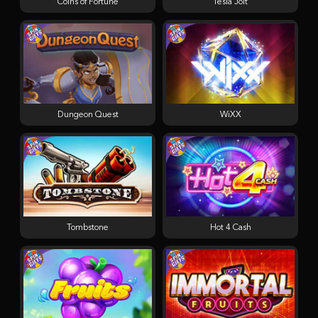
Coins of Fortune
Tesla Jolt
Dungeon Quest
WiXX
Tombstone
Hot 4 Cash