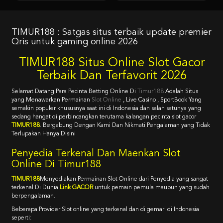
TIMUR188 : Satgas situs terbaik update premier
Qris untuk gaming online 2026
TIMUR188 Situs Online Slot Gacor
Terbaik Dan Terfavorit 2026
Selamat Datang Para Pecinta Betting Online Di
Timur188
Adalah Situs
yang Menawarkan Permainan
Slot Online
, Live Casino , SportBook Yang
semakin populer khususnya saat ini di Indonesia dan salah satunya yang
sedang hangat di perbincangkan terutama kalangan pecinta slot gacor
TIMUR188
. Bergabung Dengan Kami Dan Nikmati Pengalaman yang Tidak
Terlupakan Hanya Disini
Penyedia Terkenal Dan Maenkan Slot
Online Di Timur188
TIMUR188
Menyediakan Permainan Slot Online dari Penyedia yang sangat
terkenal Di Dunia
Link GACOR
untuk pemain pemula maupun yang sudah
berpengalaman.
Beberapa Provider Slot online yang terkenal dan di gemari di Indonesia
seperti: