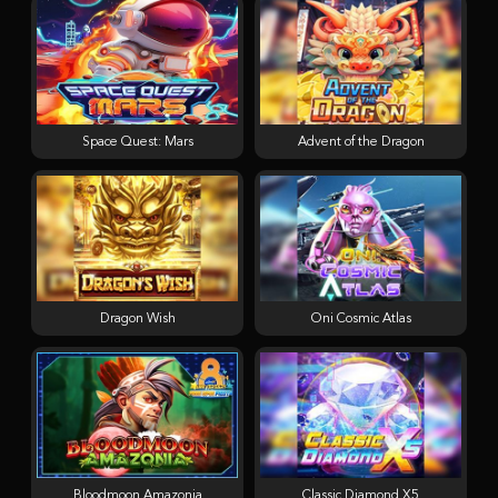
Space Quest: Mars
Advent of the Dragon
Dragon Wish
Oni Cosmic Atlas
Bloodmoon Amazonia
Classic Diamond X5