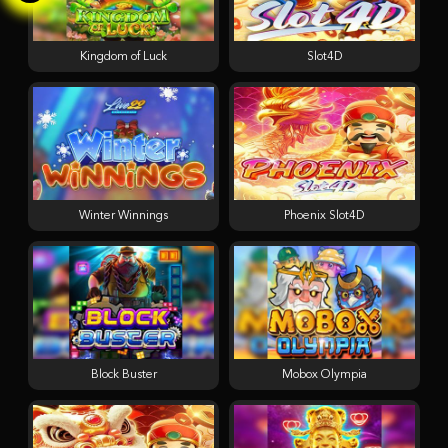
Kingdom of Luck
Slot4D
Winter Winnings
Phoenix Slot4D
Block Buster
Mobox Olympia