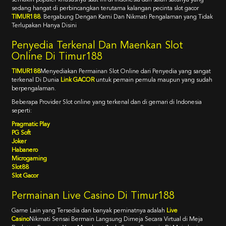
sedang hangat di perbincangkan terutama kalangan pecinta slot gacor
TIMUR188
. Bergabung Dengan Kami Dan Nikmati Pengalaman yang Tidak
Terlupakan Hanya Disini
Penyedia Terkenal Dan Maenkan Slot
Online Di Timur188
TIMUR188
Menyediakan Permainan Slot Online dari Penyedia yang sangat
terkenal Di Dunia
Link GACOR
untuk pemain pemula maupun yang sudah
berpengalaman.
Beberapa Provider Slot online yang terkenal dan di gemari di Indonesia
seperti:
Pragmatic Play
PG Soft
Joker
Habanero
Microgaming
Slot88
Slot Gacor
Permainan Live Casino Di Timur188
Game Lain yang Tersedia dan banyak peminatnya adalah
Live
Casino
Nikmati Sensai Bermain Langsung Dimeja Secara Virtual di Meja