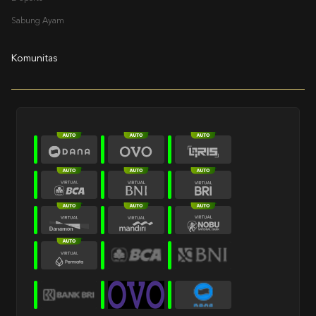
Sabung Ayam
Komunitas