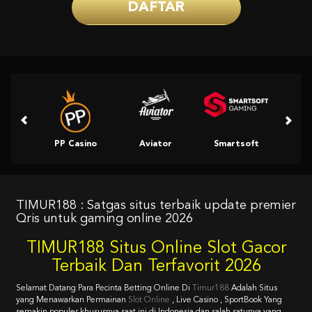
DAFTAR
PP Casino
Aviator
Smartsoft
Micr
TIMUR188 : Satgas situs terbaik update premier
Qris untuk gaming online 2026
TIMUR188 Situs Online Slot Gacor
Terbaik Dan Terfavorit 2026
Selamat Datang Para Pecinta Betting Online Di
Timur188
Adalah Situs
yang Menawarkan Permainan
Slot Online
, Live Casino , SportBook Yang
semakin populer khususnya saat ini di Indonesia dan salah satunya yang