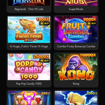
Ragnarok : Thor VS Loki
SuperNiubi
X-Huge_Fishin' Fever X-Huge
Combo Fruity Bonanza Combo
Pop Pop Candy 1000
Kong