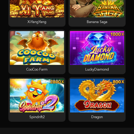
XiYangYang
Banana Saga
CooCoo Farm
LuckyDiamond
Spindrift2
Dragon