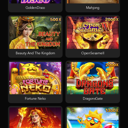
GoldenDisco
Mahjong
Beauty And The Kingdom
OpenSesameII
Fortune Neko
DragonsGate