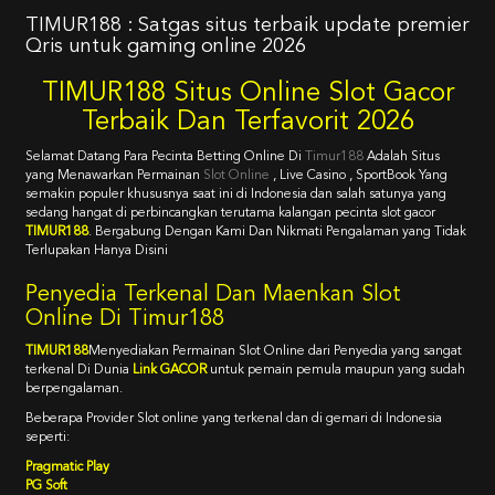
TIMUR188 : Satgas situs terbaik update premier
Qris untuk gaming online 2026
TIMUR188 Situs Online Slot Gacor
Terbaik Dan Terfavorit 2026
Selamat Datang Para Pecinta Betting Online Di
Timur188
Adalah Situs
yang Menawarkan Permainan
Slot Online
, Live Casino , SportBook Yang
semakin populer khususnya saat ini di Indonesia dan salah satunya yang
sedang hangat di perbincangkan terutama kalangan pecinta slot gacor
TIMUR188
. Bergabung Dengan Kami Dan Nikmati Pengalaman yang Tidak
Terlupakan Hanya Disini
Penyedia Terkenal Dan Maenkan Slot
Online Di Timur188
TIMUR188
Menyediakan Permainan Slot Online dari Penyedia yang sangat
terkenal Di Dunia
Link GACOR
untuk pemain pemula maupun yang sudah
berpengalaman.
Beberapa Provider Slot online yang terkenal dan di gemari di Indonesia
seperti:
Pragmatic Play
PG Soft