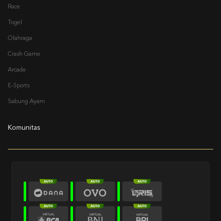
Race
Togel
Olahraga
Crash Game
Arcade
E-Sports
Sabung Ayam
Komunitas