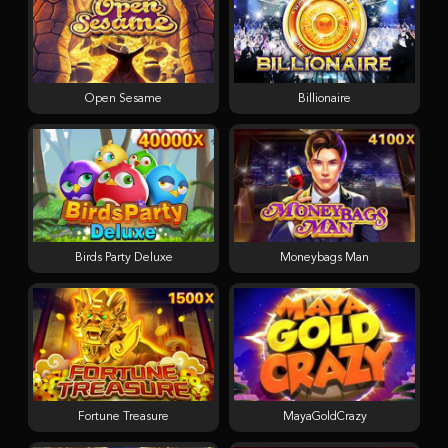
Open Sesame
Billionaire
Birds Party Deluxe
Moneybags Man
Fortune Treasure
MayaGoldCrazy