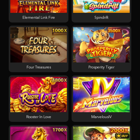
Elemental Link Fire
Spindrift
Four Treasures
Prosperity Tiger
Rooster In Love
MarvelousIV