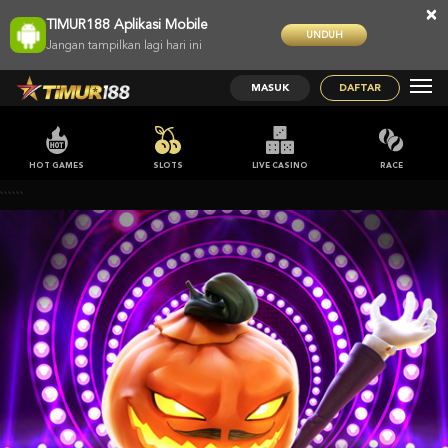
×
TIMUR188 Aplikasi Mobile
UNDUH
Jangan tampilkan lagi hari ini
MASUK
DAFTAR
HOT GAMES
SLOTS
LIVE CASINO
RACE
```
```