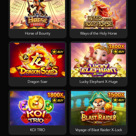
Horse of Bounty
Ways of the Holy Horse
Dragon Soar
Lucky Elephant X-Huge
KOI TRIO
Voyage of Blast Raider X-Lock