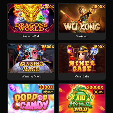
DragonsWorld
Wukong
Winning Mask
MinerBabe