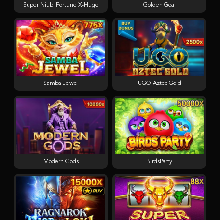
Super Niubi Fortune X-Huge
Golden Goal
Samba Jewel
UGO Aztec Gold
Modern Gods
BirdsParty