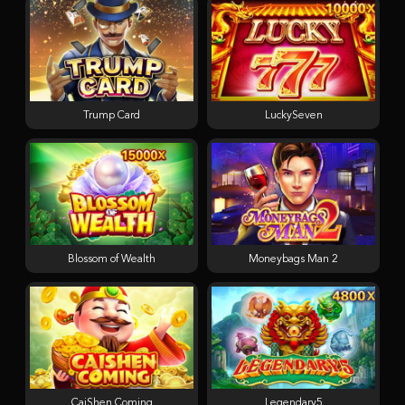
Trump Card
LuckySeven
Blossom of Wealth
Moneybags Man 2
CaiShen Coming
Legendary5