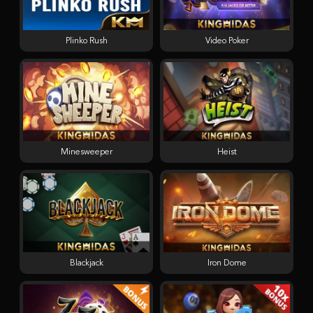
Plinko Rush
Video Poker
Minesweeper
Heist
Blackjack
Iron Dome