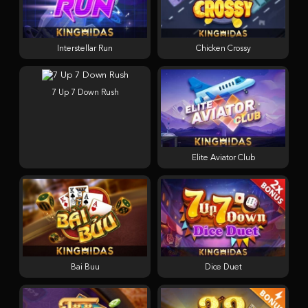
Interstellar Run
Chicken Crossy
7 Up 7 Down Rush
Elite Aviator Club
Bai Buu
Dice Duet