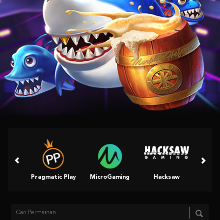
Pragmatic Play
MicroGaming
Hacksaw
King