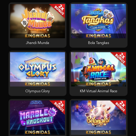
Jhandi Munda
Bola Tangkas
Olympus Glory
KM Virtual Animal Race