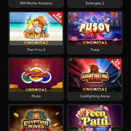
KM Marble Knockout
Belangkai 2
Thai Hi Lo 2
Pusoy
Plinko
Cockfighting Arena