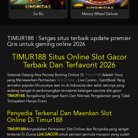
Sic Bo
Money Wheel Deluxe
TIMUR188 : Satgas situs terbaik update premier
Qris untuk gaming online 2026
TIMUR188 Situs Online Slot Gacor
Terbaik Dan Terfavorit 2026
Selamat Datang Para Pecinta Betting Online Di
Timur188
Adalah Situs
yang Menawarkan Permainan
Slot Online
, Live Casino , SportBook Yang
semakin populer khususnya saat ini di Indonesia dan salah satunya yang
sedang hangat di perbincangkan terutama kalangan pecinta slot gacor
TIMUR188
. Bergabung Dengan Kami Dan Nikmati Pengalaman yang Tidak
Terlupakan Hanya Disini
Penyedia Terkenal Dan Maenkan Slot
Online Di Timur188
TIMUR188
Menyediakan Permainan Slot Online dari Penyedia yang sangat
terkenal Di Dunia
Link GACOR
untuk pemain pemula maupun yang sudah