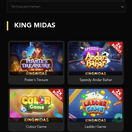
KING MIDAS
Pirate's Tresure
Speedy Andar Bahar
Colour Game
Ladder Game