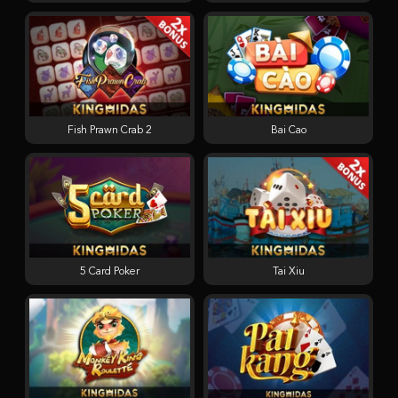
Fish Prawn Crab 2
Bai Cao
5 Card Poker
Tai Xiu