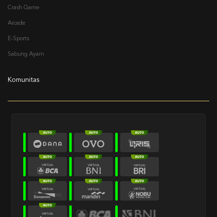
Crash Game
Arcade
E-Sports
Sabung Ayam
Komunitas