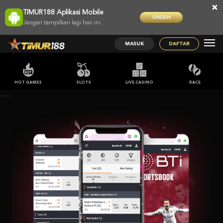
×
TIMUR188 Aplikasi Mobile
UNDUH
Jangan tampilkan lagi hari ini
MASUK
DAFTAR
HOT GAMES
SLOTS
LIVE CASINO
RACE
```
```