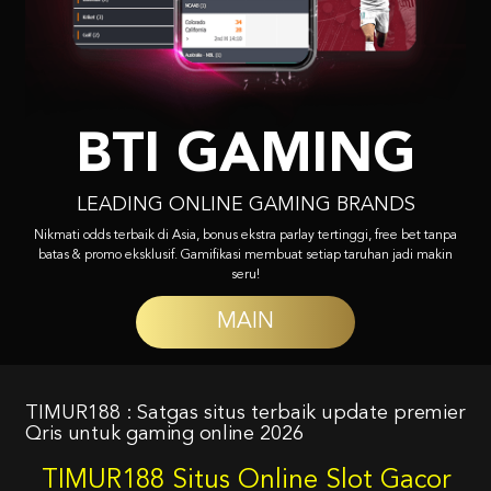
BTI GAMING
LEADING ONLINE GAMING BRANDS
Nikmati odds terbaik di Asia, bonus ekstra parlay tertinggi, free bet tanpa
batas & promo eksklusif. Gamifikasi membuat setiap taruhan jadi makin
seru!
MAIN
TIMUR188 : Satgas situs terbaik update premier
Qris untuk gaming online 2026
TIMUR188 Situs Online Slot Gacor